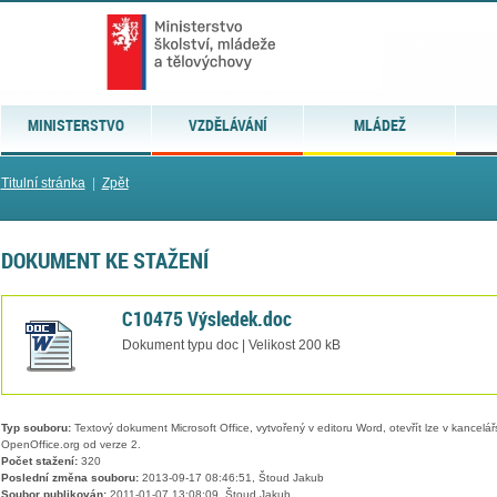
MINISTERSTVO
VZDĚLÁVÁNÍ
MLÁDEŽ
Titulní stránka
|
Zpět
DOKUMENT KE STAŽENÍ
C10475 Výsledek.doc
Dokument typu doc | Velikost 200 kB
Typ souboru:
Textový dokument Microsoft Office, vytvořený v editoru Word, otevřít lze v kancelářs
OpenOffice.org od verze 2.
Počet stažení:
320
Poslední změna souboru:
2013-09-17 08:46:51, Štoud Jakub
Soubor publikován:
2011-01-07 13:08:09, Štoud Jakub