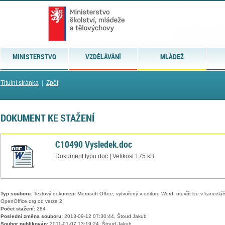
MINISTERSTVO
VZDĚLÁVÁNÍ
MLÁDEŽ
Titulní stránka
|
Zpět
DOKUMENT KE STAŽENÍ
C10490 Vysledek.doc
Dokument typu doc | Velikost 175 kB
Typ souboru:
Textový dokument Microsoft Office, vytvořený v editoru Word, otevřít lze v kancelářs
OpenOffice.org od verze 2.
Počet stažení:
284
Poslední změna souboru:
2013-09-12 07:30:44, Štoud Jakub
Soubor publikován:
2011-01-07 13:19:24, Štoud Jakub