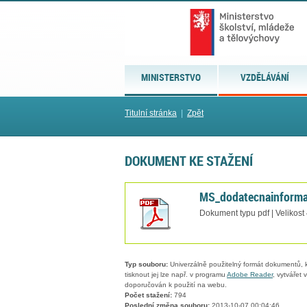
MINISTERSTVO
VZDĚLÁVÁNÍ
Titulní stránka
|
Zpět
DOKUMENT KE STAŽENÍ
MS_dodatecnainforma
Dokument typu pdf | Velikost
Typ souboru:
Univerzálně použitelný formát dokumentů, kt
tisknout jej lze např. v programu
Adobe Reader
, vytvářet
doporučován k použití na webu.
Počet stažení:
794
Poslední změna souboru:
2013-10-07 00:04:46