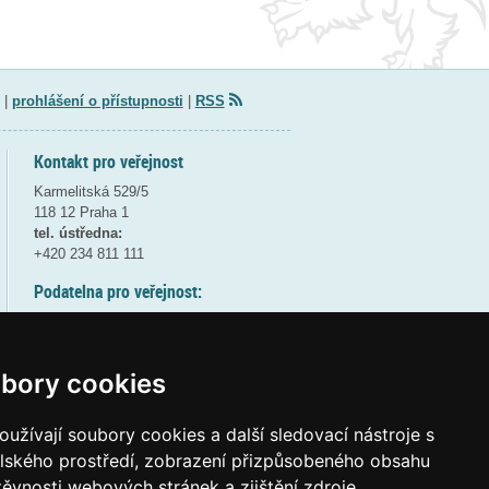
|
prohlášení o přístupnosti
|
RSS
Kontakt pro veřejnost
Karmelitská 529/5
118 12 Praha 1
tel. ústředna:
+420 234 811 111
Podatelna pro veřejnost:
pondělí a středa - 7:30-17:00
úterý a čtvrtek - 7:30-15:30
pátek - 7:30-14:00
bory cookies
8:30 - 9:30 - bezpečnostní přestávka
(více informací
ZDE
)
užívají soubory cookies a další sledovací nástroje s
elského prostředí, zobrazení přizpůsobeného obsahu
Elektronická podatelna:
těvnosti webových stránek a zjištění zdroje
posta@msmt
gov
cz