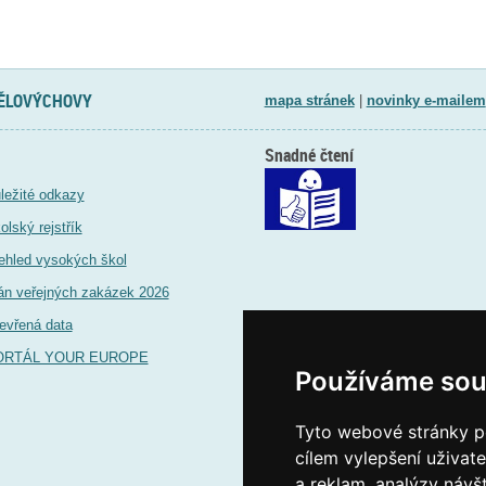
TĚLOVÝCHOVY
mapa stránek
|
novinky e-mailem
Snadné čtení
ležité odkazy
olský rejstřík
ehled vysokých škol
án veřejných zakázek 2026
evřená data
ORTÁL YOUR EUROPE
Používáme sou
Tyto webové stránky po
cílem vylepšení uživat
a reklam, analýzy návš