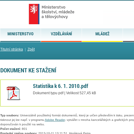
MINISTERSTVO
VZDĚLÁVÁNÍ
MLÁDEŽ
Titulní stránka
|
Zpět
DOKUMENT KE STAŽENÍ
Statistika k 6. 1. 2010.pdf
Dokument typu pdf | Velikost 527,45 kB
Typ souboru:
Univerzálně použitelný formát dokumentů, který je určen především k tisku, prezen
tisknout jej lze např. v programu
Adobe Reader
, vytvářet v mnoha kancelářských a grafických pr
doporučován k použití na webu.
Počet stažení:
801
Poslední změna souboru:
2013-10-11 13:11:51, Horáková Petra