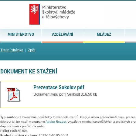
MINISTERSTVO
VZDĚLÁVÁNÍ
MLÁDEŽ
Titulní stránka
|
Zpět
DOKUMENT KE STAŽENÍ
Prezentace Sokolov.pdf
Dokument typu pdf | Velikost 316,56 kB
Typ souboru:
Univerzálně použitelný formát dokumentů, který je určen především k tisku, prezen
tisknout jej lze např. v programu
Adobe Reader
, vytvářet v mnoha kancelářských a grafických pr
doporučován k použití na webu.
Počet stažení:
604
Poslední změna souboru:
2013-10-10 05:50:11