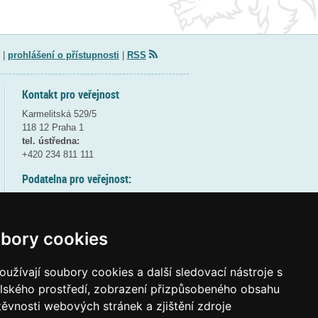
|
prohlášení o přístupnosti
|
RSS
Kontakt pro veřejnost
Karmelitská 529/5
118 12 Praha 1
tel. ústředna:
+420 234 811 111
Podatelna pro veřejnost:
pondělí a středa - 7:30-17:00
úterý a čtvrtek - 7:30-15:30
pátek - 7:30-14:00
bory cookies
8:30 - 9:30 - bezpečnostní přestávka
(více informací
ZDE
)
užívají soubory cookies a další sledovací nástroje s
elského prostředí, zobrazení přizpůsobeného obsahu
Elektronická podatelna:
těvnosti webových stránek a zjištění zdroje
posta@msmt
gov
cz