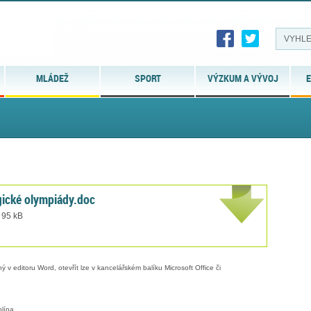
MLÁDEŽ
SPORT
VÝZKUM A VÝVOJ
E
gické olympiády.doc
 95 kB
 v editoru Word, otevřít lze v kancelářském balíku Microsoft Office či
olína