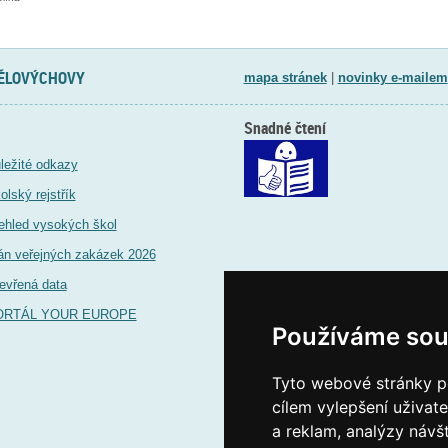
TĚLOVÝCHOVY
mapa stránek
|
novinky e-mailem
Snadné čtení
ležité odkazy
olský rejstřík
ehled vysokých škol
án veřejných zakázek 2026
evřená data
ORTÁL YOUR EUROPE
Používáme sou
Tyto webové stránky po
cílem vylepšení uživat
a reklam, analýzy návš