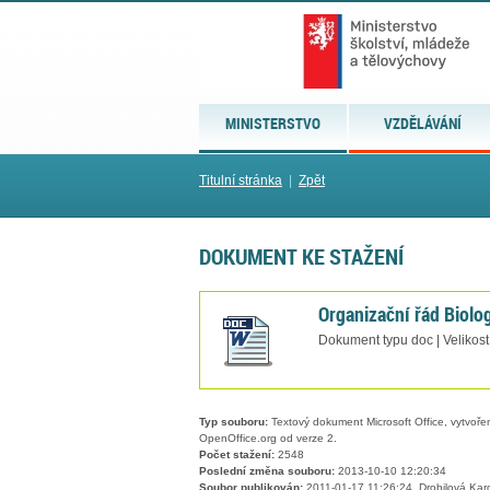
MINISTERSTVO
VZDĚLÁVÁNÍ
Titulní stránka
|
Zpět
DOKUMENT KE STAŽENÍ
Organizační řád Biolo
Dokument typu doc | Velikost
Typ souboru:
Textový dokument Microsoft Office, vytvořený
OpenOffice.org od verze 2.
Počet stažení:
2548
Poslední změna souboru:
2013-10-10 12:20:34
Soubor publikován:
2011-01-17 11:26:24, Drobilová Kar