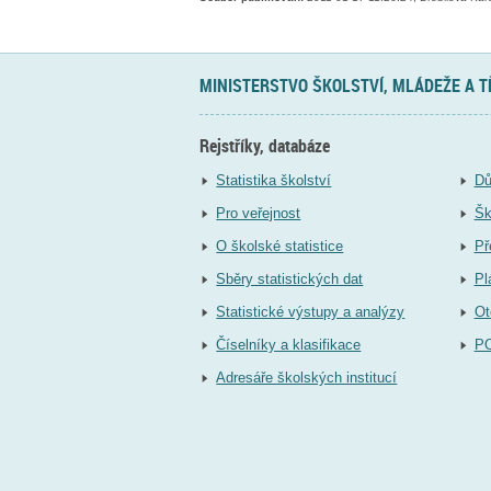
MINISTERSTVO ŠKOLSTVÍ, MLÁDEŽE A 
Rejstříky, databáze
Statistika školství
Dů
Pro veřejnost
Šk
O školské statistice
Př
Sběry statistických dat
Pl
Statistické výstupy a analýzy
Ot
Číselníky a klasifikace
P
Adresáře školských institucí