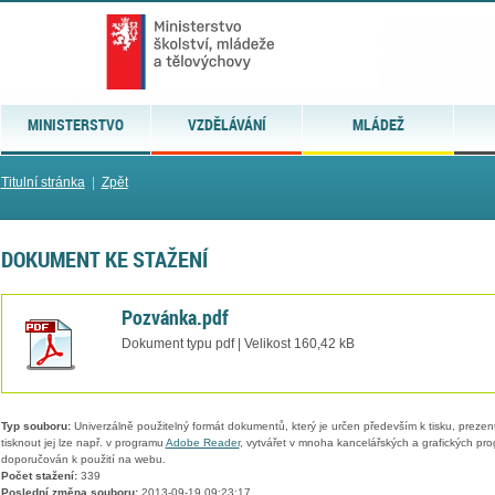
MINISTERSTVO
VZDĚLÁVÁNÍ
MLÁDEŽ
Titulní stránka
|
Zpět
DOKUMENT KE STAŽENÍ
Pozvánka.pdf
Dokument typu pdf | Velikost 160,42 kB
Typ souboru:
Univerzálně použitelný formát dokumentů, který je určen především k tisku, prezen
tisknout jej lze např. v programu
Adobe Reader
, vytvářet v mnoha kancelářských a grafických pr
doporučován k použití na webu.
Počet stažení:
339
Poslední změna souboru:
2013-09-19 09:23:17