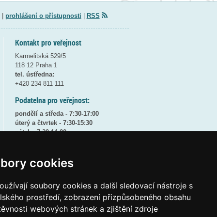
|
prohlášení o přístupnosti
|
RSS
Kontakt pro veřejnost
Karmelitská 529/5
118 12 Praha 1
tel. ústředna:
+420 234 811 111
Podatelna pro veřejnost:
pondělí a středa - 7:30-17:00
úterý a čtvrtek - 7:30-15:30
pátek - 7:30-14:00
8:30 - 9:30 - bezpečnostní přestávka
bory cookies
(více informací
ZDE
)
Elektronická podatelna:
užívají soubory cookies a další sledovací nástroje s
posta@msmt
gov
cz
elského prostředí, zobrazení přizpůsobeného obsahu
ID datové schránky:
vidaawt
těvnosti webových stránek a zjištění zdroje