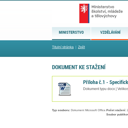
MINISTERSTVO
VZDĚLÁVÁNÍ
Titulní stránka
|
Zpět
DOKUMENT KE STAŽENÍ
Příloha č.1 - Specifick
Dokument typu docx | Veliko
Typ souboru:
Dokument Microsoft Office.
Počet stažení:
2
Soubor publiko