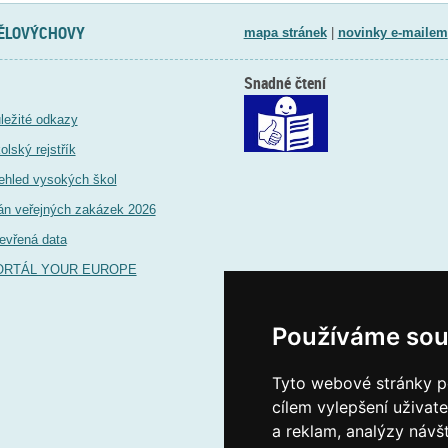
TĚLOVÝCHOVY
mapa stránek
|
novinky e-mailem
Snadné čtení
ležité odkazy
olský rejstřík
ehled vysokých škol
án veřejných zakázek 2026
evřená data
ORTÁL YOUR EUROPE
Používáme sou
Tyto webové stránky po
cílem vylepšení uživat
a reklam, analýzy návš