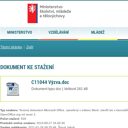
MINISTERSTVO
VZDĚLÁVÁNÍ
MLÁDEŽ
Titulní stránka
|
Zpět
DOKUMENT KE STAŽENÍ
C11044 Výzva.doc
Dokument typu doc | Velikost 281 kB
Typ souboru:
Textový dokument Microsoft Office, vytvořený v editoru Word, otevřít lze v kancelářs
OpenOffice.org od verze 2.
Počet stažení:
529
Poslední změna souboru:
2013-09-17 16:40:30
Soubor publikován:
2011-01-26 09:35:46, Štoud Jakub