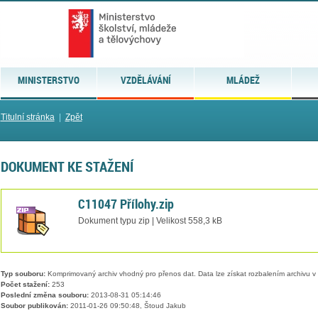
MINISTERSTVO
VZDĚLÁVÁNÍ
MLÁDEŽ
Titulní stránka
|
Zpět
DOKUMENT KE STAŽENÍ
C11047 Přílohy.zip
Dokument typu zip | Velikost 558,3 kB
Typ souboru:
Komprimovaný archiv vhodný pro přenos dat. Data lze získat rozbalením archivu 
Počet stažení:
253
Poslední změna souboru:
2013-08-31 05:14:46
Soubor publikován:
2011-01-26 09:50:48, Štoud Jakub