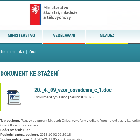
MINISTERSTVO
VZDĚLÁVÁNÍ
MLÁDEŽ
Titulní stránka
|
Zpět
DOKUMENT KE STAŽENÍ
20._4._09_vzor_osvedceni_c_1.doc
Dokument typu doc | Velikost 26 kB
Typ souboru:
Textový dokument Microsoft Office, vytvořený v editoru Word, otevřít lze v kancelářs
OpenOffice.org od verze 2.
Počet stažení:
1357
Poslední změna souboru:
2013-10-02 02:29:18
Soubor publikován:
2010-05-26 11:05:20, Administrator