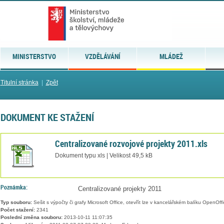
MINISTERSTVO
VZDĚLÁVÁNÍ
MLÁDEŽ
Titulní stránka
|
Zpět
DOKUMENT KE STAŽENÍ
Centralizované rozvojové projekty 2011.xls
Dokument typu xls | Velikost 49,5 kB
Poznámka:
Centralizované projekty 2011
Typ souboru:
Sešit s výpočty či grafy Microsoft Office, otevřít lze v kancelářském balíku OpenOffic
Počet stažení:
2341
Poslední změna souboru:
2013-10-11 11:07:35