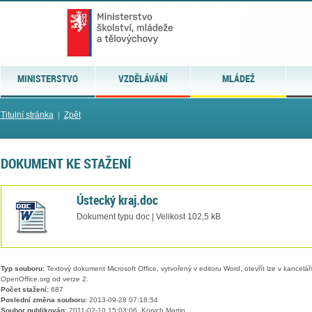
MINISTERSTVO
VZDĚLÁVÁNÍ
MLÁDEŽ
Titulní stránka
|
Zpět
DOKUMENT KE STAŽENÍ
Ústecký kraj.doc
Dokument typu doc | Velikost 102,5 kB
Typ souboru:
Textový dokument Microsoft Office, vytvořený v editoru Word, otevřít lze v kancelářs
OpenOffice.org od verze 2.
Počet stažení:
687
Poslední změna souboru:
2013-09-28 07:18:54
Soubor publikován:
2011-02-10 15:03:06, Korych Martin