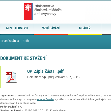
MINISTERSTVO
VZDĚLÁVÁNÍ
MLÁDEŽ
Titulní stránka
|
Zpět
DOKUMENT KE STAŽENÍ
OP_Zápis_část1_.pdf
Dokument typu pdf | Velikost 597,89 kB
Typ souboru:
Univerzálně použitelný formát dokumentů, který je určen především k tisku, prezen
tisknout jej lze např. v programu
Adobe Reader
, vytvářet v mnoha kancelářských a grafických pr
doporučován k použití na webu.
Počet stažení:
672
Soubor publikován:
2011-02-11 10:51:23, Korych Martin