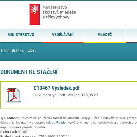
MINISTERSTVO
VZDĚLÁVÁNÍ
MLÁDEŽ
Titulní stránka
|
Zpět
DOKUMENT KE STAŽENÍ
C10467 Vysledek.pdf
Dokument typu pdf | Velikost 175,05 kB
Typ souboru:
Univerzálně použitelný formát dokumentů, který je určen především k tisku, prezen
tisknout jej lze např. v programu
Adobe Reader
, vytvářet v mnoha kancelářských a grafických pr
doporučován k použití na webu.
Počet stažení:
457
Poslední změna souboru:
2013-10-06 12:52:43