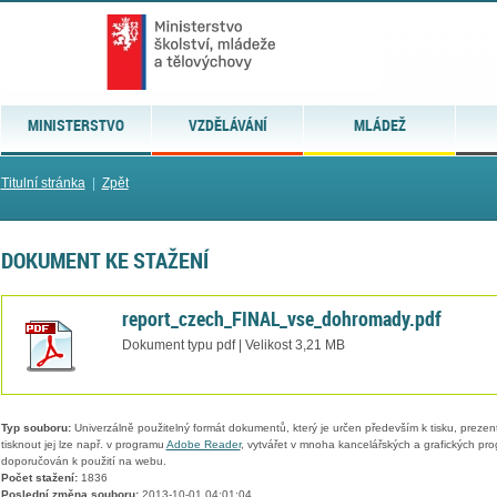
MINISTERSTVO
VZDĚLÁVÁNÍ
MLÁDEŽ
Titulní stránka
|
Zpět
DOKUMENT KE STAŽENÍ
report_czech_FINAL_vse_dohromady.pdf
Dokument typu pdf | Velikost 3,21 MB
Typ souboru:
Univerzálně použitelný formát dokumentů, který je určen především k tisku, prezen
tisknout jej lze např. v programu
Adobe Reader
, vytvářet v mnoha kancelářských a grafických pr
doporučován k použití na webu.
Počet stažení:
1836
Poslední změna souboru:
2013-10-01 04:01:04