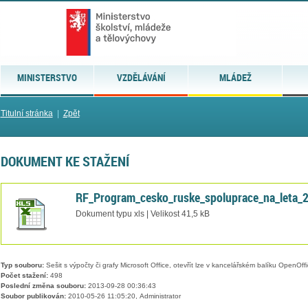
MINISTERSTVO
VZDĚLÁVÁNÍ
MLÁDEŽ
Titulní stránka
|
Zpět
DOKUMENT KE STAŽENÍ
RF_Program_cesko_ruske_spoluprace_na_leta_
Dokument typu xls | Velikost 41,5 kB
Typ souboru:
Sešit s výpočty či grafy Microsoft Office, otevřít lze v kancelářském balíku OpenOffic
Počet stažení:
498
Poslední změna souboru:
2013-09-28 00:36:43
Soubor publikován:
2010-05-26 11:05:20, Administrator