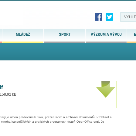
MLÁDEŽ
SPORT
VÝZKUM A VÝVOJ
E
df
 158,92 kB
erý je určen především k tisku, prezentacím a archivaci dokumentů. Prohlížet a
 v mnoha kancelářských a grafických programech (např. OpenOffice.org). Je