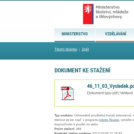
MINISTERSTVO
VZDĚLÁVÁNÍ
Titulní stránka
|
Zpět
DOKUMENT KE STAŽENÍ
46_11_03_Vysledek.p
Dokument typu pdf | Velikost
Typ souboru:
Univerzálně použitelný formát dokumentů, kt
tisknout jej lze např. v programu
Adobe Reader
, vytvářet
doporučován k použití na webu.
Počet stažení:
388
Poslední změna souboru:
2013-10-04 21:19:43