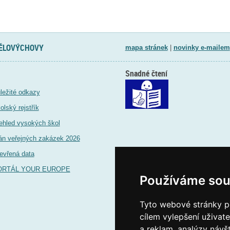
TĚLOVÝCHOVY
mapa stránek
|
novinky e-mailem
Snadné čtení
ležité odkazy
olský rejstřík
ehled vysokých škol
án veřejných zakázek 2026
evřená data
ORTÁL YOUR EUROPE
Používáme sou
Tyto webové stránky po
cílem vylepšení uživat
a reklam, analýzy návš