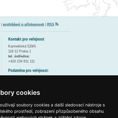
|
prohlášení o přístupnosti
|
RSS
Kontakt pro veřejnost
Karmelitská 529/5
118 12 Praha 1
tel. ústředna:
+420 234 811 111
Podatelna pro veřejnost:
pondělí a středa - 7:30-17:00
úterý a čtvrtek - 7:30-15:30
pátek - 7:30-14:00
bory cookies
8:30 - 9:30 - bezpečnostní přestávka
(více informací
ZDE
)
užívají soubory cookies a další sledovací nástroje s
elského prostředí, zobrazení přizpůsobeného obsahu
Elektronická podatelna:
těvnosti webových stránek a zjištění zdroje
posta@msmt
gov
cz