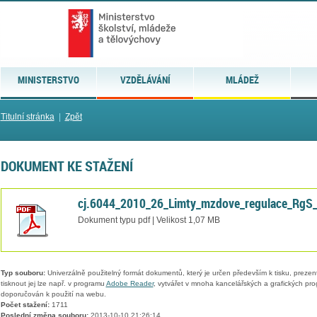
MINISTERSTVO
VZDĚLÁVÁNÍ
MLÁDEŽ
Titulní stránka
|
Zpět
DOKUMENT KE STAŽENÍ
cj.6044_2010_26_Limty_mzdove_regulace_RgS
Dokument typu pdf | Velikost 1,07 MB
Typ souboru:
Univerzálně použitelný formát dokumentů, který je určen především k tisku, prezen
tisknout jej lze např. v programu
Adobe Reader
, vytvářet v mnoha kancelářských a grafických pr
doporučován k použití na webu.
Počet stažení:
1711
Poslední změna souboru:
2013-10-10 21:26:14