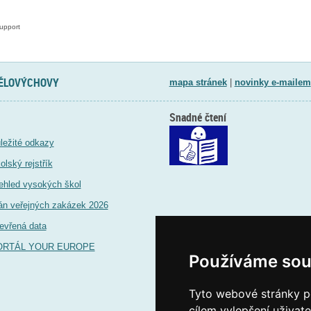
upport
TĚLOVÝCHOVY
mapa stránek
|
novinky e-mailem
Snadné čtení
ležité odkazy
olský rejstřík
ehled vysokých škol
án veřejných zakázek 2026
evřená data
ORTÁL YOUR EUROPE
Používáme sou
Tyto webové stránky po
cílem vylepšení uživat