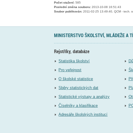
Počet stažení:
585
Poslední změna souboru:
2013-10-08 16:51:43
Soubor publikován:
2011-02-25 13:49:40, QCM - tech. s
MINISTERSTVO ŠKOLSTVÍ, MLÁDEŽE A 
Rejstříky, databáze
Statistika školství
Dů
Pro veřejnost
Šk
O školské statistice
Př
Sběry statistických dat
Pl
Statistické výstupy a analýzy
Ot
Číselníky a klasifikace
P
Adresáře školských institucí