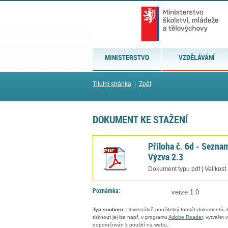
MINISTERSTVO
VZDĚLÁVÁNÍ
Titulní stránka
|
Zpět
DOKUMENT KE STAŽENÍ
Příloha č. 6d - Seznam
Výzva 2.3
Dokument typu pdf | Velikost
Poznámka:
verze 1.0
Typ souboru:
Univerzálně použitelný formát dokumentů, kt
tisknout jej lze např. v programu
Adobe Reader
, vytvářet
doporučován k použití na webu.