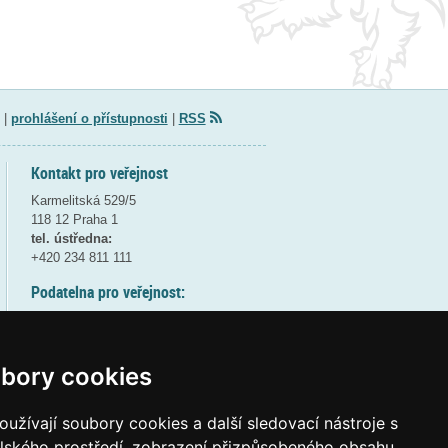
|
prohlášení o přístupnosti
|
RSS
Kontakt pro veřejnost
Karmelitská 529/5
118 12 Praha 1
tel. ústředna:
+420 234 811 111
Podatelna pro veřejnost:
pondělí a středa - 7:30-17:00
úterý a čtvrtek - 7:30-15:30
pátek - 7:30-14:00
bory cookies
8:30 - 9:30 - bezpečnostní přestávka
(více informací
ZDE
)
užívají soubory cookies a další sledovací nástroje s
elského prostředí, zobrazení přizpůsobeného obsahu