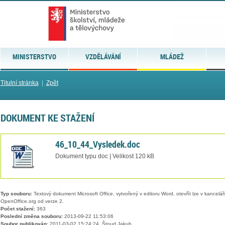
MINISTERSTVO
VZDĚLÁVÁNÍ
MLÁDEŽ
Titulní stránka
|
Zpět
DOKUMENT KE STAŽENÍ
46_10_44_Vysledek.doc
Dokument typu doc | Velikost 120 kB
Typ souboru:
Textový dokument Microsoft Office, vytvořený v editoru Word, otevřít lze v kancelářs
OpenOffice.org od verze 2.
Počet stažení:
363
Poslední změna souboru:
2013-09-22 11:53:06
Soubor publikován:
2011-03-02 15:24:24, Štoud Jakub