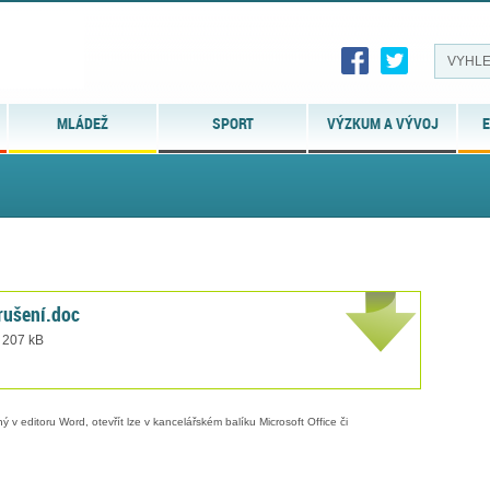
MLÁDEŽ
SPORT
VÝZKUM A VÝVOJ
E
rušení.doc
t 207 kB
 v editoru Word, otevřít lze v kancelářském balíku Microsoft Office či