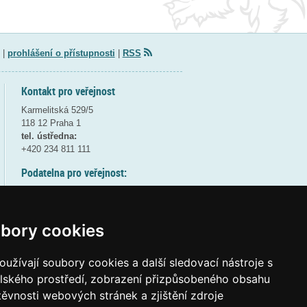
|
prohlášení o přístupnosti
|
RSS
Kontakt pro veřejnost
Karmelitská 529/5
118 12 Praha 1
tel. ústředna:
+420 234 811 111
Podatelna pro veřejnost:
pondělí a středa - 7:30-17:00
úterý a čtvrtek - 7:30-15:30
pátek - 7:30-14:00
bory cookies
8:30 - 9:30 - bezpečnostní přestávka
(více informací
ZDE
)
užívají soubory cookies a další sledovací nástroje s
elského prostředí, zobrazení přizpůsobeného obsahu
Elektronická podatelna:
těvnosti webových stránek a zjištění zdroje
posta@msmt
gov
cz