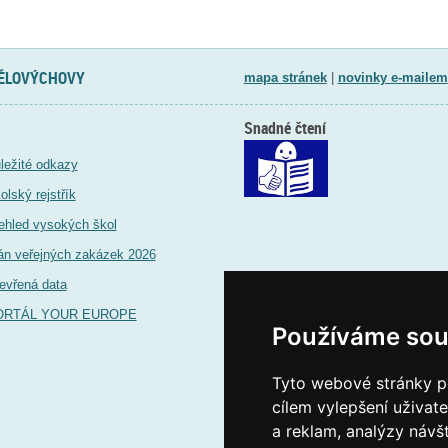
TĚLOVÝCHOVY
mapa stránek
|
novinky e-mailem
Snadné čtení
ležité odkazy
olský rejstřík
ehled vysokých škol
án veřejných zakázek 2026
evřená data
ORTÁL YOUR EUROPE
Používáme sou
Tyto webové stránky po
cílem vylepšení uživat
a reklam, analýzy návš