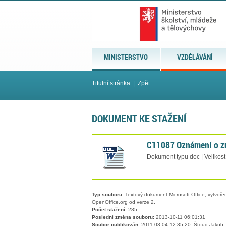
MINISTERSTVO
VZDĚLÁVÁNÍ
Titulní stránka
|
Zpět
DOKUMENT KE STAŽENÍ
C11087 Oznámení o z
Dokument typu doc | Velikos
Typ souboru:
Textový dokument Microsoft Office, vytvořený
OpenOffice.org od verze 2.
Počet stažení:
285
Poslední změna souboru:
2013-10-11 06:01:31
Soubor publikován:
2011-03-04 12:35:20, Štoud Jakub