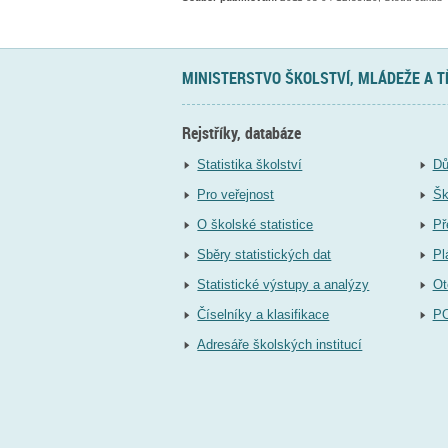
MINISTERSTVO ŠKOLSTVÍ, MLÁDEŽE A 
Rejstříky, databáze
Statistika školství
Dů
Pro veřejnost
Šk
O školské statistice
Př
Sběry statistických dat
Pl
Statistické výstupy a analýzy
Ot
Číselníky a klasifikace
P
Adresáře školských institucí