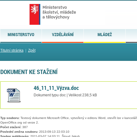
MINISTERSTVO
VZDĚLÁVÁNÍ
MLÁDEŽ
Titulní stránka
|
Zpět
DOKUMENT KE STAŽENÍ
46_11_11_Výzva.doc
Dokument typu doc | Velikost 238,5 kB
Typ souboru:
Textový dokument Microsoft Office, vytvořený v editoru Word, otevřít lze v kancelářs
OpenOffice.org od verze 2.
Počet stažení:
387
Poslední změna souboru:
2013-09-13 22:03:10
Soubor publikován:
2011-03-07 14:03:11, Štoud Jakub