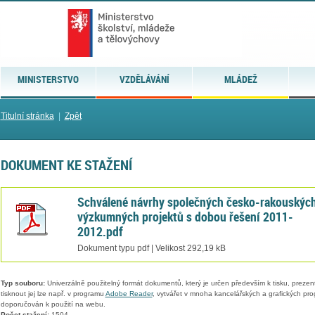
MINISTERSTVO
VZDĚLÁVÁNÍ
MLÁDEŽ
Titulní stránka
|
Zpět
DOKUMENT KE STAŽENÍ
Schválené návrhy společných česko-rakouskýc
výzkumných projektů s dobou řešení 2011-
2012.pdf
Dokument typu pdf | Velikost 292,19 kB
Typ souboru:
Univerzálně použitelný formát dokumentů, který je určen především k tisku, prezen
tisknout jej lze např. v programu
Adobe Reader
, vytvářet v mnoha kancelářských a grafických pr
doporučován k použití na webu.
Počet stažení:
1504