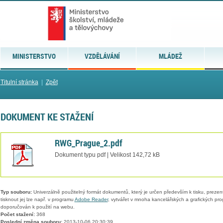
MINISTERSTVO
VZDĚLÁVÁNÍ
MLÁDEŽ
Titulní stránka
|
Zpět
DOKUMENT KE STAŽENÍ
RWG_Prague_2.pdf
Dokument typu pdf | Velikost 142,72 kB
Typ souboru:
Univerzálně použitelný formát dokumentů, který je určen především k tisku, prezen
tisknout jej lze např. v programu
Adobe Reader
, vytvářet v mnoha kancelářských a grafických pr
doporučován k použití na webu.
Počet stažení:
368
Poslední změna souboru:
2013-10-06 20:30:39