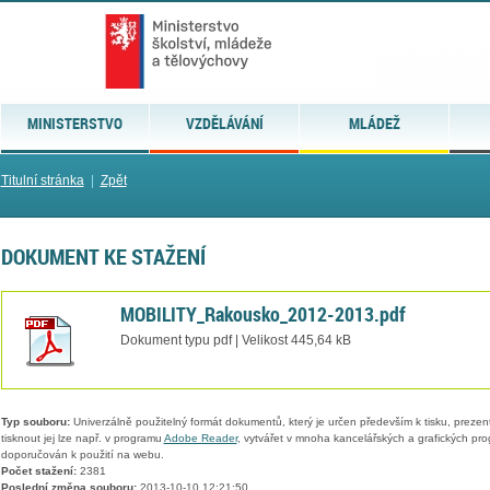
MINISTERSTVO
VZDĚLÁVÁNÍ
MLÁDEŽ
Titulní stránka
|
Zpět
DOKUMENT KE STAŽENÍ
MOBILITY_Rakousko_2012-2013.pdf
Dokument typu pdf | Velikost 445,64 kB
Typ souboru:
Univerzálně použitelný formát dokumentů, který je určen především k tisku, prezen
tisknout jej lze např. v programu
Adobe Reader
, vytvářet v mnoha kancelářských a grafických pr
doporučován k použití na webu.
Počet stažení:
2381
Poslední změna souboru:
2013-10-10 12:21:50