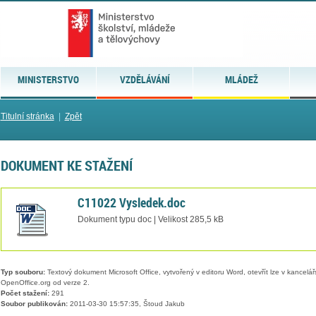
MINISTERSTVO
VZDĚLÁVÁNÍ
MLÁDEŽ
Titulní stránka
|
Zpět
DOKUMENT KE STAŽENÍ
C11022 Vysledek.doc
Dokument typu doc | Velikost 285,5 kB
Typ souboru:
Textový dokument Microsoft Office, vytvořený v editoru Word, otevřít lze v kancelářs
OpenOffice.org od verze 2.
Počet stažení:
291
Soubor publikován:
2011-03-30 15:57:35, Štoud Jakub