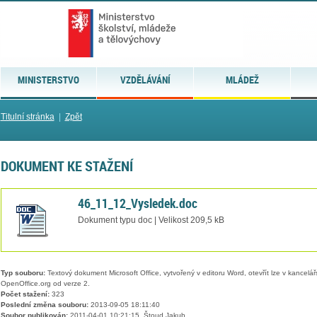
MINISTERSTVO
VZDĚLÁVÁNÍ
MLÁDEŽ
Titulní stránka
|
Zpět
DOKUMENT KE STAŽENÍ
46_11_12_Vysledek.doc
Dokument typu doc | Velikost 209,5 kB
Typ souboru:
Textový dokument Microsoft Office, vytvořený v editoru Word, otevřít lze v kancelářs
OpenOffice.org od verze 2.
Počet stažení:
323
Poslední změna souboru:
2013-09-05 18:11:40
Soubor publikován:
2011-04-01 10:21:15, Štoud Jakub