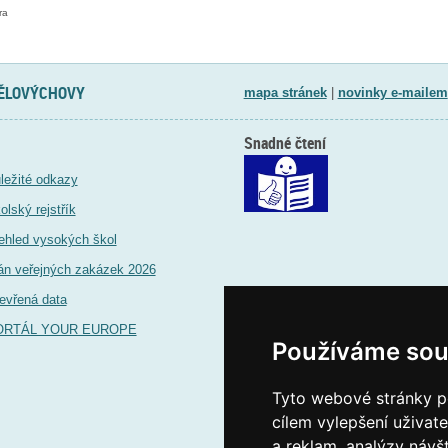
ra
TĚLOVÝCHOVY
mapa stránek
|
novinky e-mailem
Snadné čtení
ležité odkazy
olský rejstřík
ehled vysokých škol
án veřejných zakázek 2026
evřená data
ORTÁL YOUR EUROPE
Používáme sou
Tyto webové stránky po
cílem vylepšení uživat
a reklam, analýzy návš