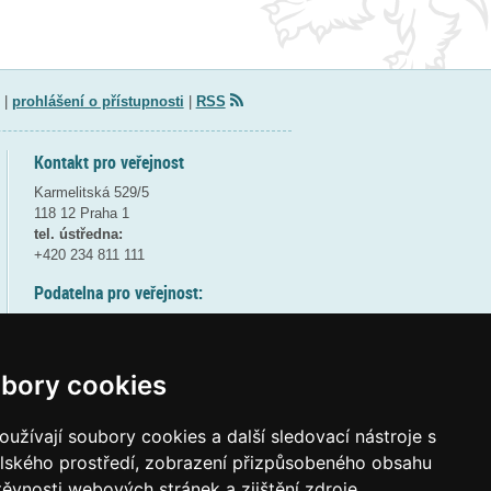
|
prohlášení o přístupnosti
|
RSS
Kontakt pro veřejnost
Karmelitská 529/5
118 12 Praha 1
tel. ústředna:
+420 234 811 111
Podatelna pro veřejnost:
pondělí a středa - 7:30-17:00
úterý a čtvrtek - 7:30-15:30
pátek - 7:30-14:00
bory cookies
8:30 - 9:30 - bezpečnostní přestávka
(více informací
ZDE
)
užívají soubory cookies a další sledovací nástroje s
elského prostředí, zobrazení přizpůsobeného obsahu
Elektronická podatelna:
těvnosti webových stránek a zjištění zdroje
posta@msmt
gov
cz