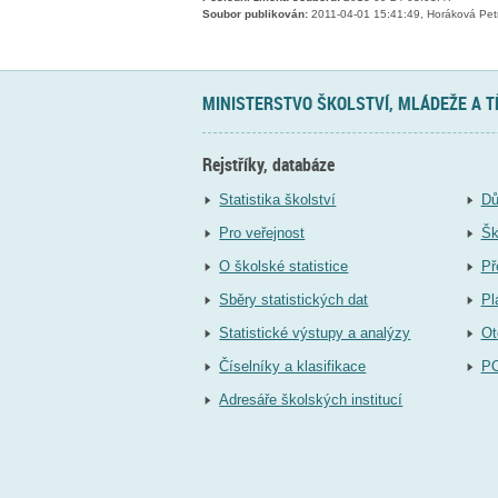
Soubor publikován:
2011-04-01 15:41:49, Horáková Pet
MINISTERSTVO ŠKOLSTVÍ, MLÁDEŽE A 
Rejstříky, databáze
Statistika školství
Dů
Pro veřejnost
Šk
O školské statistice
Př
Sběry statistických dat
Pl
Statistické výstupy a analýzy
Ot
Číselníky a klasifikace
P
Adresáře školských institucí