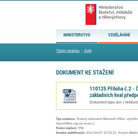
MINISTERSTVO
VZDĚLÁVÁNÍ
Titulní stránka
|
Zpět
DOKUMENT KE STAŽENÍ
110125 Příloha č.2 - 
základních kval předp
Dokument typu doc | Velikost
Typ souboru:
Textový dokument Microsoft Office, vytvořený
OpenOffice.org od verze 2.
Počet stažení:
559
Soubor publikován:
2011-04-07 10:53:21, Korych Martin