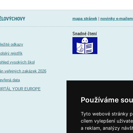
TĚLOVÝCHOVY
mapa stránek
|
novinky e-mailem
Snadné čtení
ležité odkazy
olský rejstřík
ehled vysokých škol
án veřejných zakázek 2026
evřená data
ORTÁL YOUR EUROPE
Používáme sou
Tyto webové stránky po
cílem vylepšení uživat
a reklam, analýzy návš