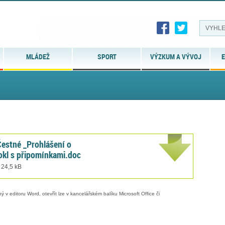
MLÁDEŽ
SPORT
VÝZKUM A VÝVOJ
E
Čestné _Prohlášení o
okl s připomínkami.doc
 24,5 kB
 v editoru Word, otevřít lze v kancelářském balíku Microsoft Office či