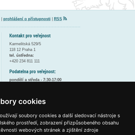
|
prohlášení o přístupnosti
|
RSS
Kontakt pro veřejnost
Karmelitská 529/5
118 12 Praha 1
tel. ústředna:
+420 234 811 111
Podatelna pro veřejnost:
pondělí a středa - 7:30-17:00
úterý a čtvrtek - 7:30-15:30
pátek - 7:30-14:00
bory cookies
8:30 - 9:30 - bezpečnostní přestávka
(více informací
ZDE
)
užívají soubory cookies a další sledovací nástroje s
Elektronická podatelna:
elského prostředí, zobrazení přizpůsobeného obsahu
posta@msmt
gov
cz
těvnosti webových stránek a zjištění zdroje