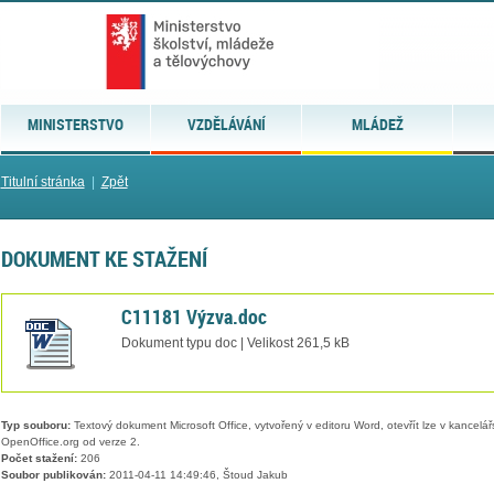
MINISTERSTVO
VZDĚLÁVÁNÍ
MLÁDEŽ
Titulní stránka
|
Zpět
DOKUMENT KE STAŽENÍ
C11181 Výzva.doc
Dokument typu doc | Velikost 261,5 kB
Typ souboru:
Textový dokument Microsoft Office, vytvořený v editoru Word, otevřít lze v kancelářs
OpenOffice.org od verze 2.
Počet stažení:
206
Soubor publikován:
2011-04-11 14:49:46, Štoud Jakub