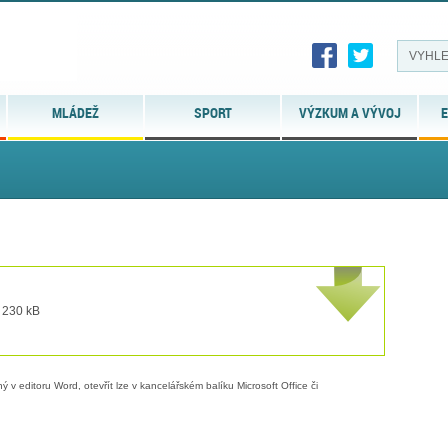
MLÁDEŽ
SPORT
VÝZKUM A VÝVOJ
E
t 230 kB
 v editoru Word, otevřít lze v kancelářském balíku Microsoft Office či