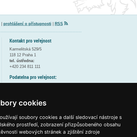
|
prohlášení o přístupnosti
|
RSS
Kontakt pro veřejnost
Karmelitská 529/5
118 12 Praha 1
tel. ústředna:
+420 234 811 111
Podatelna pro veřejnost:
pondělí a středa - 7:30-17:00
úterý a čtvrtek - 7:30-15:30
pátek - 7:30-14:00
bory cookies
8:30 - 9:30 - bezpečnostní přestávka
(více informací
ZDE
)
užívají soubory cookies a další sledovací nástroje s
elského prostředí, zobrazení přizpůsobeného obsahu
Elektronická podatelna:
těvnosti webových stránek a zjištění zdroje
posta@msmt
gov
cz