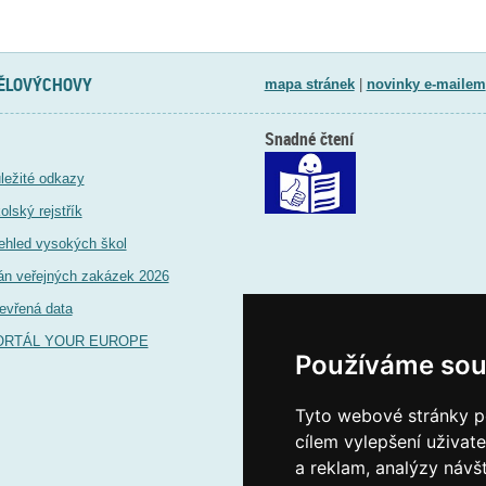
TĚLOVÝCHOVY
mapa stránek
|
novinky e-mailem
Snadné čtení
ležité odkazy
olský rejstřík
ehled vysokých škol
án veřejných zakázek 2026
evřená data
ORTÁL YOUR EUROPE
Používáme sou
Tyto webové stránky po
cílem vylepšení uživat
a reklam, analýzy návš