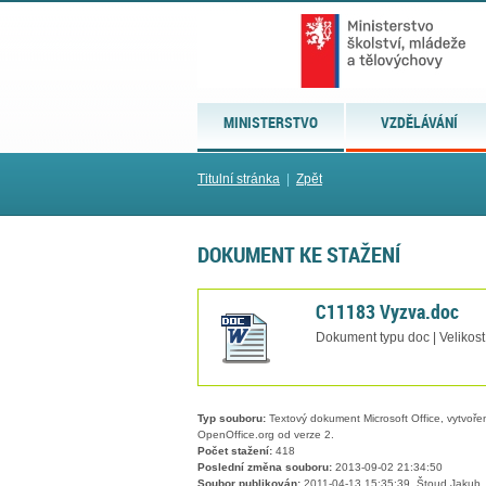
MINISTERSTVO
VZDĚLÁVÁNÍ
Titulní stránka
|
Zpět
DOKUMENT KE STAŽENÍ
C11183 Vyzva.doc
Dokument typu doc | Velikos
Typ souboru:
Textový dokument Microsoft Office, vytvořený
OpenOffice.org od verze 2.
Počet stažení:
418
Poslední změna souboru:
2013-09-02 21:34:50
Soubor publikován:
2011-04-13 15:35:39, Štoud Jakub