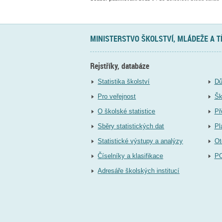
MINISTERSTVO ŠKOLSTVÍ, MLÁDEŽE A 
Rejstříky, databáze
Statistika školství
Dů
Pro veřejnost
Šk
O školské statistice
Př
Sběry statistických dat
Pl
Statistické výstupy a analýzy
Ot
Číselníky a klasifikace
P
Adresáře školských institucí