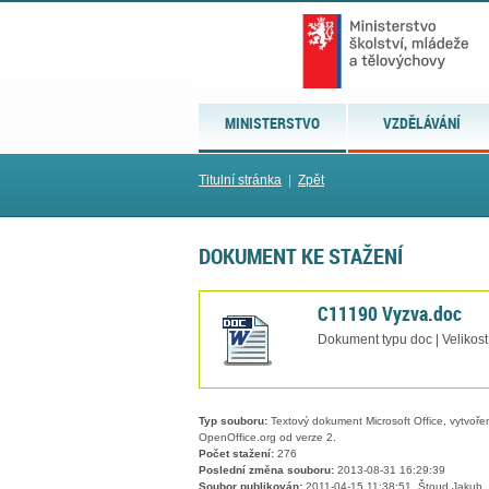
MINISTERSTVO
VZDĚLÁVÁNÍ
Titulní stránka
|
Zpět
DOKUMENT KE STAŽENÍ
C11190 Vyzva.doc
Dokument typu doc | Velikost
Typ souboru:
Textový dokument Microsoft Office, vytvořený
OpenOffice.org od verze 2.
Počet stažení:
276
Poslední změna souboru:
2013-08-31 16:29:39
Soubor publikován:
2011-04-15 11:38:51, Štoud Jakub