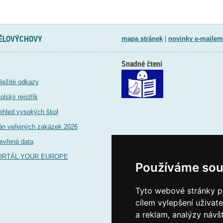
TĚLOVÝCHOVY
mapa stránek
|
novinky e-mailem
Snadné čtení
ležité odkazy
olský rejstřík
ehled vysokých škol
án veřejných zakázek 2026
evřená data
ORTÁL YOUR EUROPE
Používáme sou
Tyto webové stránky po
cílem vylepšení uživat
a reklam, analýzy návš