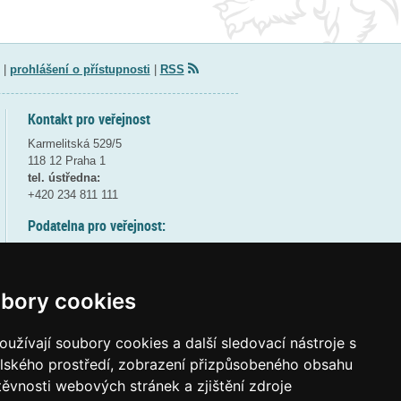
|
prohlášení o přístupnosti
|
RSS
Kontakt pro veřejnost
Karmelitská 529/5
118 12 Praha 1
tel. ústředna:
+420 234 811 111
Podatelna pro veřejnost:
pondělí a středa - 7:30-17:00
úterý a čtvrtek - 7:30-15:30
pátek - 7:30-14:00
bory cookies
8:30 - 9:30 - bezpečnostní přestávka
(více informací
ZDE
)
užívají soubory cookies a další sledovací nástroje s
elského prostředí, zobrazení přizpůsobeného obsahu
Elektronická podatelna:
těvnosti webových stránek a zjištění zdroje
posta@msmt
gov
cz