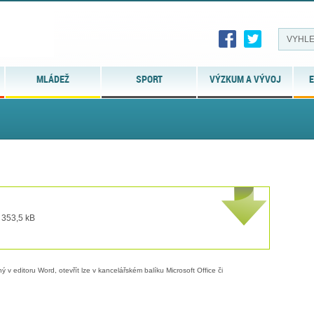
MLÁDEŽ
SPORT
VÝZKUM A VÝVOJ
E
 353,5 kB
 v editoru Word, otevřít lze v kancelářském balíku Microsoft Office či