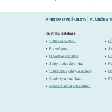
MINISTERSTVO ŠKOLSTVÍ, MLÁDEŽE A 
Rejstříky, databáze
Statistika školství
Dů
Pro veřejnost
Šk
O školské statistice
Př
Sběry statistických dat
Pl
Statistické výstupy a analýzy
Ot
Číselníky a klasifikace
P
Adresáře školských institucí