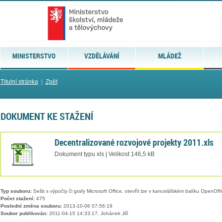
MINISTERSTVO
VZDĚLÁVÁNÍ
MLÁDEŽ
Titulní stránka
|
Zpět
DOKUMENT KE STAŽENÍ
Decentralizované rozvojové projekty 2011.xls
Dokument typu xls | Velikost 146,5 kB
Typ souboru:
Sešit s výpočty či grafy Microsoft Office, otevřít lze v kancelářském balíku OpenOffic
Počet stažení:
475
Poslední změna souboru:
2013-10-06 07:56:19
Soubor publikován:
2011-04-15 14:33:17, Johánek Jiří