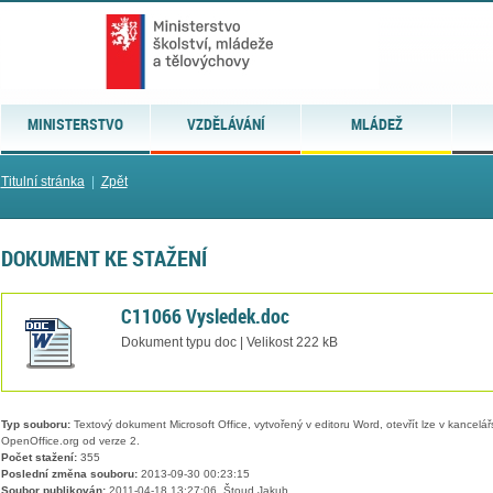
MINISTERSTVO
VZDĚLÁVÁNÍ
MLÁDEŽ
Titulní stránka
|
Zpět
DOKUMENT KE STAŽENÍ
C11066 Vysledek.doc
Dokument typu doc | Velikost 222 kB
Typ souboru:
Textový dokument Microsoft Office, vytvořený v editoru Word, otevřít lze v kancelářs
OpenOffice.org od verze 2.
Počet stažení:
355
Poslední změna souboru:
2013-09-30 00:23:15
Soubor publikován:
2011-04-18 13:27:06, Štoud Jakub