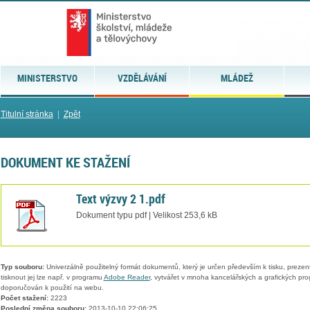
MINISTERSTVO
VZDĚLÁVÁNÍ
MLÁDEŽ
Titulní stránka
|
Zpět
DOKUMENT KE STAŽENÍ
Text výzvy 2 1.pdf
Dokument typu pdf | Velikost 253,6 kB
Typ souboru:
Univerzálně použitelný formát dokumentů, který je určen především k tisku, prezen
tisknout jej lze např. v programu
Adobe Reader
, vytvářet v mnoha kancelářských a grafických pr
doporučován k použití na webu.
Počet stažení:
2223
Poslední změna souboru:
2013-10-10 22:06:25