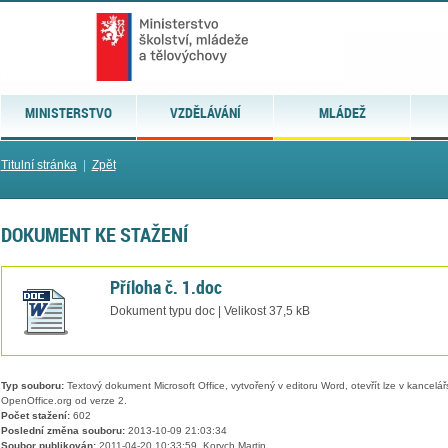
MINISTERSTVO
VZDĚLÁVÁNÍ
MLÁDEŽ
Titulní stránka
|
Zpět
DOKUMENT KE STAŽENÍ
Příloha č. 1.doc
Dokument typu doc | Velikost 37,5 kB
Typ souboru:
Textový dokument Microsoft Office, vytvořený v editoru Word, otevřít lze v kancelářs
OpenOffice.org od verze 2.
Počet stažení:
602
Poslední změna souboru:
2013-10-09 21:03:34
Soubor publikován:
2011-04-20 10:33:59, Korych Martin