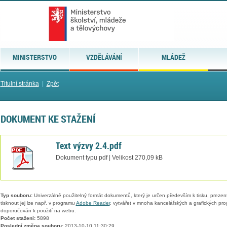
MINISTERSTVO
VZDĚLÁVÁNÍ
MLÁDEŽ
Titulní stránka
|
Zpět
DOKUMENT KE STAŽENÍ
Text výzvy 2.4.pdf
Dokument typu pdf | Velikost 270,09 kB
Typ souboru:
Univerzálně použitelný formát dokumentů, který je určen především k tisku, prezen
tisknout jej lze např. v programu
Adobe Reader
, vytvářet v mnoha kancelářských a grafických pr
doporučován k použití na webu.
Počet stažení:
5898
Poslední změna souboru:
2013-10-10 11:30:29