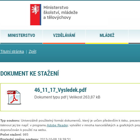
MINISTERSTVO
VZDĚLÁVÁNÍ
MLÁDEŽ
Titulní stránka
|
Zpět
DOKUMENT KE STAŽENÍ
46_11_17_Vysledek.pdf
Dokument typu pdf | Velikost 263,87 kB
Typ souboru:
Univerzálně použitelný formát dokumentů, který je určen především k tisku, prezen
tisknout jej lze např. v programu
Adobe Reader
, vytvářet v mnoha kancelářských a grafických pr
doporučován k použití na webu.
Počet stažení:
985
Poslední změna souboru:
2013-10-08 19:39:51