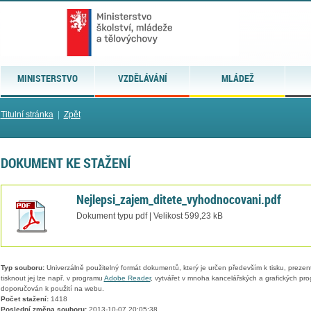
MINISTERSTVO
VZDĚLÁVÁNÍ
MLÁDEŽ
Titulní stránka
|
Zpět
DOKUMENT KE STAŽENÍ
Nejlepsi_zajem_ditete_vyhodnocovani.pdf
Dokument typu pdf | Velikost 599,23 kB
Typ souboru:
Univerzálně použitelný formát dokumentů, který je určen především k tisku, prezen
tisknout jej lze např. v programu
Adobe Reader
, vytvářet v mnoha kancelářských a grafických pr
doporučován k použití na webu.
Počet stažení:
1418
Poslední změna souboru:
2013-10-07 20:05:38