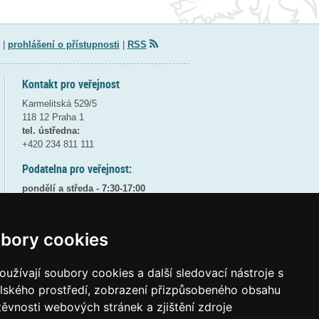
|
prohlášení o přístupnosti
|
RSS
Kontakt pro veřejnost
Karmelitská 529/5
118 12 Praha 1
tel. ústředna:
+420 234 811 111
Podatelna pro veřejnost:
pondělí a středa - 7:30-17:00
úterý a čtvrtek - 7:30-15:30
pátek - 7:30-14:00
bory cookies
8:30 - 9:30 - bezpečnostní přestávka
(více informací
ZDE
)
užívají soubory cookies a další sledovací nástroje s
Elektronická podatelna:
elského prostředí, zobrazení přizpůsobeného obsahu
posta@msmt
gov
cz
těvnosti webových stránek a zjištění zdroje