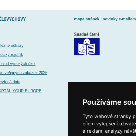
TĚLOVÝCHOVY
mapa stránek
|
novinky e-mailem
Snadné čtení
ležité odkazy
olský rejstřík
ehled vysokých škol
án veřejných zakázek 2026
evřená data
ORTÁL YOUR EUROPE
Používáme sou
Tyto webové stránky po
cílem vylepšení uživat
a reklam, analýzy návš