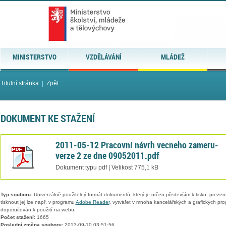
MINISTERSTVO
VZDĚLÁVÁNÍ
MLÁDEŽ
Titulní stránka
|
Zpět
DOKUMENT KE STAŽENÍ
2011-05-12 Pracovní návrh vecneho zameru-
verze 2 ze dne 09052011.pdf
Dokument typu pdf | Velikost 775,1 kB
Typ souboru:
Univerzálně použitelný formát dokumentů, který je určen především k tisku, prezen
tisknout jej lze např. v programu
Adobe Reader
, vytvářet v mnoha kancelářských a grafických pr
doporučován k použití na webu.
Počet stažení:
1665
Poslední změna souboru:
2013-09-10 03:51:56