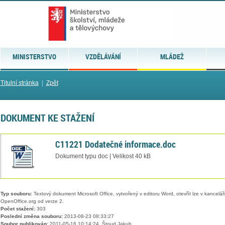
MINISTERSTVO
VZDĚLÁVÁNÍ
MLÁDEŽ
Titulní stránka
|
Zpět
DOKUMENT KE STAŽENÍ
C11221 Dodatečné informace.doc
Dokument typu doc | Velikost 40 kB
Typ souboru:
Textový dokument Microsoft Office, vytvořený v editoru Word, otevřít lze v kancelářs
OpenOffice.org od verze 2.
Počet stažení:
303
Poslední změna souboru:
2013-08-23 08:33:27
Soubor publikován:
2011-05-16 10:14:24, Štoud Jakub