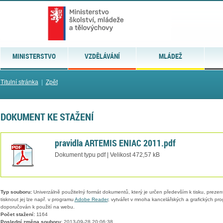
MINISTERSTVO
VZDĚLÁVÁNÍ
MLÁDEŽ
Titulní stránka
|
Zpět
DOKUMENT KE STAŽENÍ
pravidla ARTEMIS ENIAC 2011.pdf
Dokument typu pdf | Velikost 472,57 kB
Typ souboru:
Univerzálně použitelný formát dokumentů, který je určen především k tisku, prezen
tisknout jej lze např. v programu
Adobe Reader
, vytvářet v mnoha kancelářských a grafických pr
doporučován k použití na webu.
Počet stažení:
1164
Poslední změna souboru:
2013-09-28 20:06:38