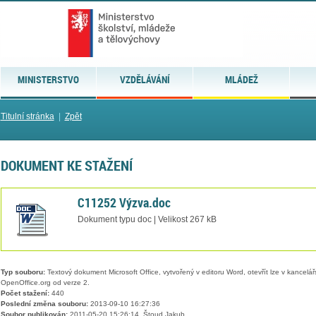
MINISTERSTVO
VZDĚLÁVÁNÍ
MLÁDEŽ
Titulní stránka
|
Zpět
DOKUMENT KE STAŽENÍ
C11252 Výzva.doc
Dokument typu doc | Velikost 267 kB
Typ souboru:
Textový dokument Microsoft Office, vytvořený v editoru Word, otevřít lze v kancelářs
OpenOffice.org od verze 2.
Počet stažení:
440
Poslední změna souboru:
2013-09-10 16:27:36
Soubor publikován:
2011-05-20 15:26:14, Štoud Jakub