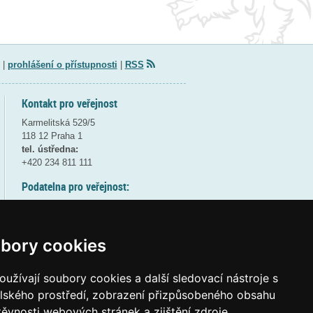
|
prohlášení o přístupnosti
|
RSS
Kontakt pro veřejnost
Karmelitská 529/5
118 12 Praha 1
tel. ústředna:
+420 234 811 111
Podatelna pro veřejnost:
pondělí a středa - 7:30-17:00
úterý a čtvrtek - 7:30-15:30
pátek - 7:30-14:00
bory cookies
8:30 - 9:30 - bezpečnostní přestávka
(více informací
ZDE
)
užívají soubory cookies a další sledovací nástroje s
elského prostředí, zobrazení přizpůsobeného obsahu
Elektronická podatelna:
těvnosti webových stránek a zjištění zdroje
posta@msmt
gov
cz