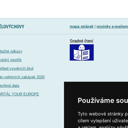
TĚLOVÝCHOVY
mapa stránek
|
novinky e-mailem
Snadné čtení
ležité odkazy
olský rejstřík
ehled vysokých škol
án veřejných zakázek 2026
evřená data
ORTÁL YOUR EUROPE
Používáme sou
Tyto webové stránky po
cílem vylepšení uživat
a reklam, analýzy návš