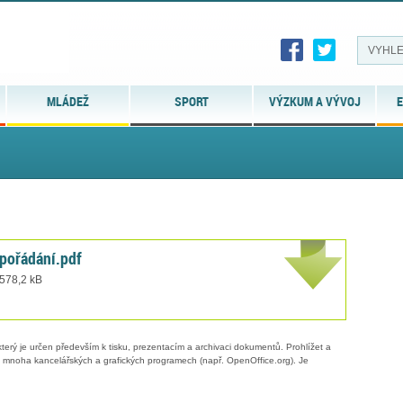
MLÁDEŽ
SPORT
VÝZKUM A VÝVOJ
E
pořádání.pdf
 578,2 kB
erý je určen především k tisku, prezentacím a archivaci dokumentů. Prohlížet a
 v mnoha kancelářských a grafických programech (např. OpenOffice.org). Je