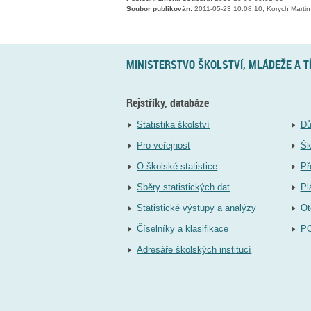
Soubor publikován:
2011-05-23 10:08:10, Korych Martin
MINISTERSTVO ŠKOLSTVÍ, MLÁDEŽE A 
Rejstříky, databáze
Statistika školství
Dů
Pro veřejnost
Šk
O školské statistice
Př
Sběry statistických dat
Pl
Statistické výstupy a analýzy
Ot
Číselníky a klasifikace
P
Adresáře školských institucí