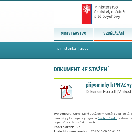
MINISTERSTVO
VZDĚLÁVÁNÍ
Titulní stránka
|
Zpět
DOKUMENT KE STAŽENÍ
připomínky k PNVZ vy
Dokument typu pdf | Velikost
Typ souboru:
Univerzálně použitelný formát dokumentů, kt
tisknout jej lze např. v programu
Adobe Reader
, vytvářet
doporučován k použití na webu.
Počet stažení:
997
Poslední změna souboru:
2013-10-09 00:01:53