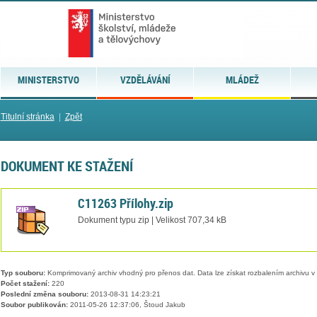
MINISTERSTVO
VZDĚLÁVÁNÍ
MLÁDEŽ
Titulní stránka
|
Zpět
DOKUMENT KE STAŽENÍ
C11263 Přílohy.zip
Dokument typu zip | Velikost 707,34 kB
Typ souboru:
Komprimovaný archiv vhodný pro přenos dat. Data lze získat rozbalením archivu 
Počet stažení:
220
Poslední změna souboru:
2013-08-31 14:23:21
Soubor publikován:
2011-05-26 12:37:06, Štoud Jakub