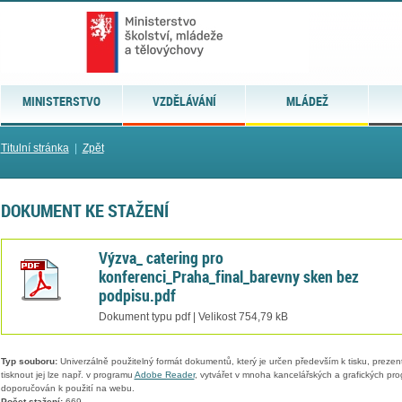
MINISTERSTVO
VZDĚLÁVÁNÍ
MLÁDEŽ
Titulní stránka
|
Zpět
DOKUMENT KE STAŽENÍ
Výzva_ catering pro
konferenci_Praha_final_barevny sken bez
podpisu.pdf
Dokument typu pdf | Velikost 754,79 kB
Typ souboru:
Univerzálně použitelný formát dokumentů, který je určen především k tisku, prezen
tisknout jej lze např. v programu
Adobe Reader
, vytvářet v mnoha kancelářských a grafických pr
doporučován k použití na webu.
Počet stažení:
669