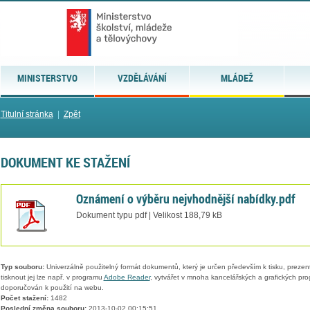
MINISTERSTVO
VZDĚLÁVÁNÍ
MLÁDEŽ
Titulní stránka
|
Zpět
DOKUMENT KE STAŽENÍ
Oznámení o výběru nejvhodnější nabídky.pdf
Dokument typu pdf | Velikost 188,79 kB
Typ souboru:
Univerzálně použitelný formát dokumentů, který je určen především k tisku, prezen
tisknout jej lze např. v programu
Adobe Reader
, vytvářet v mnoha kancelářských a grafických pr
doporučován k použití na webu.
Počet stažení:
1482
Poslední změna souboru:
2013-10-02 00:15:51