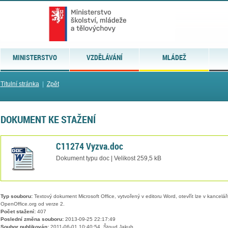
MINISTERSTVO
VZDĚLÁVÁNÍ
MLÁDEŽ
Titulní stránka
|
Zpět
DOKUMENT KE STAŽENÍ
C11274 Vyzva.doc
Dokument typu doc | Velikost 259,5 kB
Typ souboru:
Textový dokument Microsoft Office, vytvořený v editoru Word, otevřít lze v kancelářs
OpenOffice.org od verze 2.
Počet stažení:
407
Poslední změna souboru:
2013-09-25 22:17:49
Soubor publikován:
2011-06-01 10:40:54, Štoud Jakub